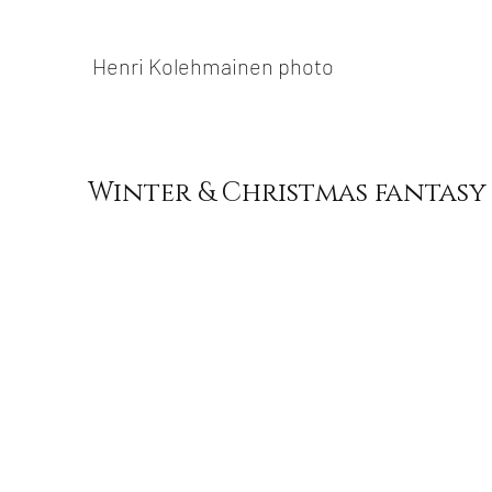
Henri Kolehmainen photo
Winter & Christmas fantasy
Maagisia talvi- ja jouluteemaisia studiossa 