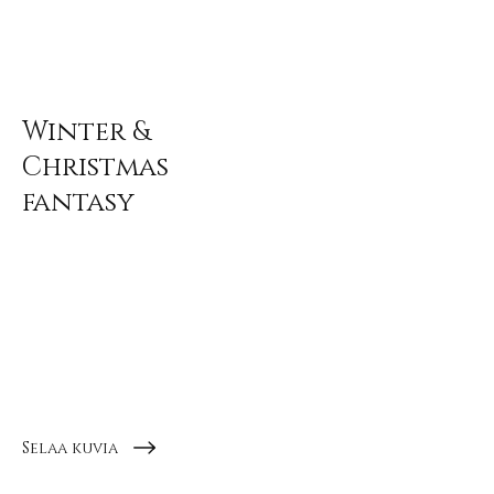
Winter &
Christmas
fantasy
Maagisia talvi- ja
jouluteemaisia studiossa
kuvattuja kuvia
Selaa kuvia